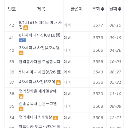
번호
제목
글쓴이
조회
날짜
8/14(월) 원데이세미나 사
42
데비
3577
08-15
진
6차세미나사진(0918월)
41
데비
3573
09-19
+ 1
3차세미나 사진(4/24 월)
40
데비
3566
04-26
39
번역봉사자를 모집합니다
데비
3556
10-03
38
5차 세미나 사진(6/26 월)
데비
3549
06-27
4차세미나사진(5/29)
37
데비
3536
05-31
언약신학을 세계열방에
36
데비
3520
11-10
김종승목사 논문ㅡ고엘
35
데비
3508
08-09
언약세미나소개영상
34
데비
3506
12-21
아프리카 토고 - 언약신학