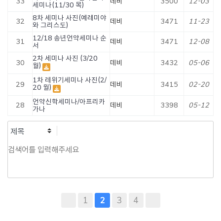
33
데비
3500
12-03
세미나(11/30 목)
8차 세미나 사진(예레미야
32
데비
3471
11-23
와 그리스도)
12/18 송년언약세미나 순
31
데비
3471
12-08
서
2차 세미나 사진 (3/20
30
데비
3432
05-06
월)
1차 레위기세미나 사진(2/
29
데비
3415
02-20
20 월)
언약신학세미나/아프리카
28
데비
3398
05-12
가나
1
3
4
2